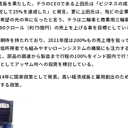
もの成長を果たした。テラのCEOである上田氏は「ビジネスの
比較して25%を達成した」と発言。更に上田氏は、殆どの企業
は希望の光の年になったと言う。テラは二輪車と商業用三輪
500クロール（約75億円）の売上を上げる事を目標としてい
期待を持たれており、2021年度は200%もの売上増を狙っ
低所得者でも組みやすいローンシステムの構築にも注力する。更
踏まえ、部品の調達から製造まで行程の100％をインド国内で
トとしてアッサム州への投資を検討している。
dia：2014年に国家政策として発表。高い経済成長と雇用創出
トする政策。