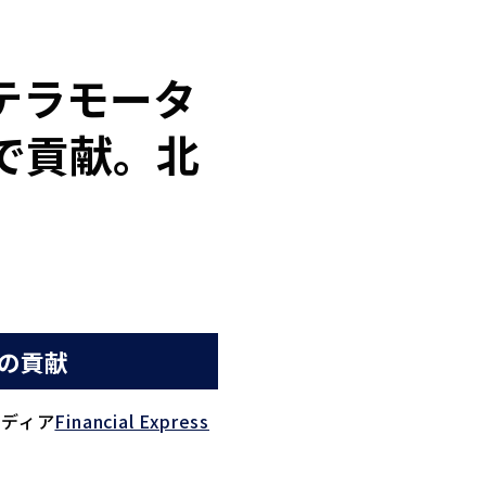
載】テラモータ
EVで貢献。北
への貢献
メディア
Financial Express