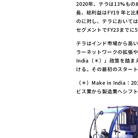
2020年、テラは13%
長、総利益はFY19 年と
のに対し、テラにおいて
セグメントでFY23までに
テラはインド市場から高い
ラーネットワークの拡張や
India（＊）」政策を
ける。その最初のスター
（＊）Make in In
ビス業から製造業へシフ