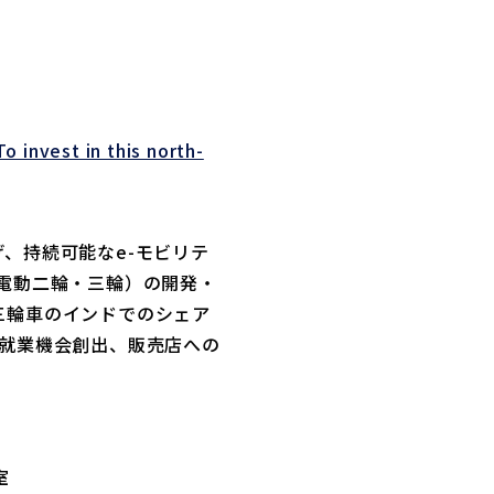
o invest in this north-
、持続可能なe-モビリテ
電動二輪・三輪）の開発・
三輪車のインドでのシェア
の就業機会創出、販売店への
室