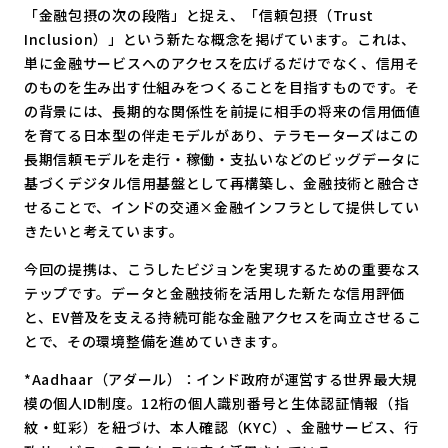
「金融包摂の次の段階」と捉え、「信頼包摂（Trust
Inclusion）」という新たな概念を掲げています。これは、
単に金融サービスへのアクセスを広げるだけでなく、信用そ
のものを生み出す仕組みをつくることを目指すものです。そ
の背景には、長期的な関係性を前提に相手の将来の信用価値
を育てる日本型の伴走モデルがあり、テラモーターズはこの
長期信頼モデルを走行・稼働・支払いなどのビッグデータに
基づくデジタル信用基盤として再構築し、金融技術と融合さ
せることで、インドの交通×金融インフラとして提供してい
きたいと考えています。
今回の提携は、こうしたビジョンを実現するための重要なス
テップです。データと金融技術を活用した新たな信用評価
と、EV普及を支える持続可能な金融アクセスを両立させるこ
とで、その環境整備を進めていきます。
*Aadhaar（アダール）：インド政府が運営する世界最大規
模の個人ID制度。12桁の個人識別番号と生体認証情報（指
紋・虹彩）を紐づけ、本人確認（KYC）、金融サービス、行