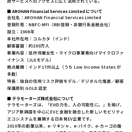
政サービスへのアクセスに広く活用されている。
■ AROHAN Financial Services Limited について
会社名：AROHAN Financial Services Limited
登録形態：NBFC-MFI（RBI登録・非銀行系金融会社）
設立：2006年
本社所在地：コルカタ（インド）
顧客基盤：約200万人
事業内容：低所得層女性・マイクロ事業者向けマイクロファ
イナンス（JLGモデル）
拠点展開：インド17州以上（うち Low Income States が
多数）
特長：独自の信用リスク評価モデル／デジタル化推進／顧客
保護原則 GOLD 認定
■ テラモーターズ株式会社について
テラモーターズは、「EVの力を、人の可能性に。」を掲げ、
アジア新興国を中心にEVと金融を融合した新しいモビリティ
エコシステムを展開する日本発EV企業です。
2010年の創業以来、e-リキシャ、e-バイク、e-カーゴの販