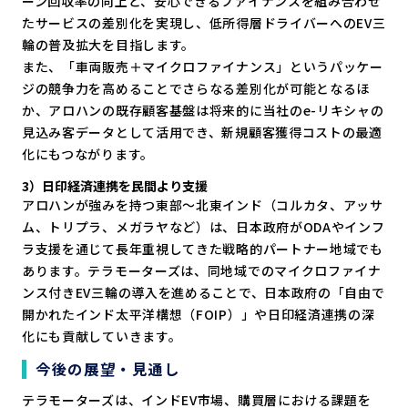
ーン回収率の向上と、安心できるファイナンスを組み合わせ
たサービスの差別化を実現し、低所得層ドライバーへのEV三
輪の普及拡大を目指します。
また、「車両販売＋マイクロファイナンス」というパッケー
ジの競争力を高めることでさらなる差別化が可能となるほ
か、アロハンの既存顧客基盤は将来的に当社のe-リキシャの
見込み客データとして活用でき、新規顧客獲得コストの最適
化にもつながります。
3）日印経済連携を民間より支援
アロハンが強みを持つ東部〜北東インド（コルカタ、アッサ
ム、トリプラ、メガラヤなど）は、日本政府がODAやインフ
ラ支援を通じて長年重視してきた戦略的パートナー地域でも
あります。テラモーターズは、同地域でのマイクロファイナ
ンス付きEV三輪の導入を進めることで、日本政府の「自由で
開かれたインド太平洋構想（FOIP）」や日印経済連携の深
化にも貢献していきます。
今後の展望・見通し
テラモーターズは、インドEV市場、購買層における課題を