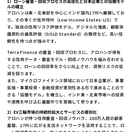
1）ローン審査・回収プロセスの高度化と日本企業との協働モデ
ルの確立
アロハンは東・北東部を中心にインド国内17州へ展開してお
り、その多くが低所得州（Low Income States: LIS）で
す。独自の信用リスク評価モデル、デジタル化推進、顧客保
護原則の最高評価（GOLD Standard）の取得など、高い信
頼性を持つ点が強みです。
Terra Finance の審査・回収プロセスに、アロハンが保有
する信用データ・審査モデル・回収ノウハウを組み合わせる
ことで、ローンの回収率をさらに向上させ、貸倒リスクの低
減を図ります。
また、マイクロファイナンス領域において日本企業が、事業
拡張・事業投資・金融投資が実効性ある形で進めることので
きる「協働モデル」を確立し、インド東・北東市場への投資
や連携を呼び込む基盤作りを実施して参ります。
2）EV三輪市場の持続的拡大とサービスの差別化
アロハンが持つ信用審査・回収ノウハウ、200万人超の顧客
基盤、17州に広がる支店ネットワークを活用することで、ロ