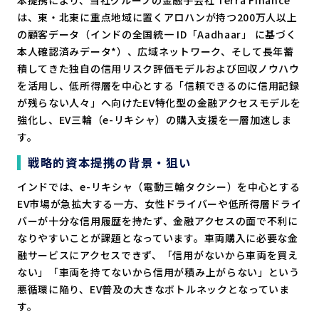
は、東・北東に重点地域に置くアロハンが持つ200万人以上
の顧客データ（インドの全国統一 ID「Aadhaar」 に基づく
本人確認済みデータ*）、広域ネットワーク、そして長年蓄
積してきた独自の信用リスク評価モデルおよび回収ノウハウ
を活用し、低所得層を中心とする「信頼できるのに信用記録
が残らない人々」へ向けたEV特化型の金融アクセスモデルを
強化し、EV三輪（e-リキシャ）の購入支援を一層加速しま
す。
戦略的資本提携の背景・狙い
インドでは、e-リキシャ（電動三輪タクシー）を中心とする
EV市場が急拡大する一方、女性ドライバーや低所得層ドライ
バーが十分な信用履歴を持たず、金融アクセスの面で不利に
なりやすいことが課題となっています。車両購入に必要な金
融サービスにアクセスできず、「信用がないから車両を買え
ない」「車両を持てないから信用が積み上がらない」という
悪循環に陥り、EV普及の大きなボトルネックとなっていま
す。